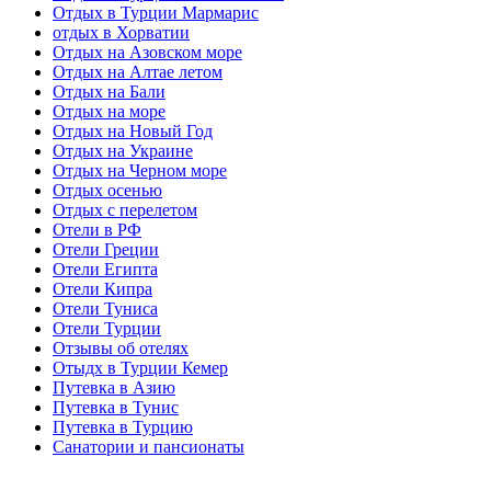
Отдых в Турции Мармарис
отдых в Хорватии
Отдых на Азовском море
Отдых на Алтае летом
Отдых на Бали
Отдых на море
Отдых на Новый Год
Отдых на Украине
Отдых на Черном море
Отдых осенью
Отдых с перелетом
Отели в РФ
Отели Греции
Отели Египта
Отели Кипра
Отели Туниса
Отели Турции
Отзывы об отелях
Отыдх в Турции Кемер
Путевка в Азию
Путевка в Тунис
Путевка в Турцию
Санатории и пансионаты