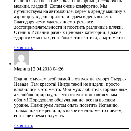
были в Costa de la Luz. Океан шикарный, песок очень
мелкий, гладкий. Детям очень комфортно. Мы
путешествуем на автомобиле: берем в аренду машину в
аэропорту в день прилета и сдаем в день вылета.
Благодаря чему, удается посмотреть все
достопримечательности и посетить различные пляжи.
Отели в Испании разных ценовых категорий. Даже в
«дорогих» местах, есть бюджетные отели, апартаменты.
Ответить
Марина
| 2.04.2018 04:26
Ездили с мужем этой зимой в отпуск на курорт Сьерра-
Невада. Там красота! Нигде такой не видели, просто
влюбились в это место. Мой муж любитель горных лыж,
а я люблю природу, так что отпуск понравился нам
обоим! Порадовало обслуживание, все на высшем
уровне. Планируем летом опять посетить Испанию,
только пока не решили, в какое именно место поедем,
есть еще время подумать.
Ответить