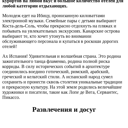
курортов на любой вкус и большое количество отелей для
любой категории отдыхающих.
Молодеж едет на Ибицу, пронизанную киловаттами
электронной музыки. Семейные пары с детьми выбирают
Коста-дель-Соль, чтобы прекрасно отдохнуть на пляжах и
побывать на увлекательных экскурсиях. Канарские острова
выбирают те, кто хочет утонуть во внимании
обслуживающего персонала и купаться в роскоши дорогих
отелей!
Ах Испания! Удивительная и волшебная страна. Это родина
зажигательного танца фламенко, родина полной риска
корриды. В силу исторических событий в архитектуре
соединились воедино готический, римский, арабский,
греческий и кельтский стили. А испанский народ сумел
сохранить и пронести сквозь столетия уникальные традиции
и прекрасную культуру. На этой земле родились величайшие
художники и писатели, такие как Лопе де Вега, Сервантес,
Пикассо.
Развлечения и досуг