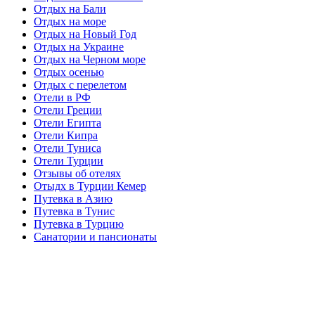
Отдых на Бали
Отдых на море
Отдых на Новый Год
Отдых на Украине
Отдых на Черном море
Отдых осенью
Отдых с перелетом
Отели в РФ
Отели Греции
Отели Египта
Отели Кипра
Отели Туниса
Отели Турции
Отзывы об отелях
Отыдх в Турции Кемер
Путевка в Азию
Путевка в Тунис
Путевка в Турцию
Санатории и пансионаты