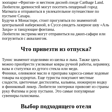
зоопарке «Фригия» и местном дисней-лэнде Carthage Land.
Любители древностей могут посетить пещерный город
Матмата и отправиться в увлекательное путешествие по
пустыне Сахара.
Будучи в Монастире, стоит прогуляться по знаменитой
центральной набережной, в Суссе-увидеть лазерное шоу «Аль
Захра» и танцующие фонтаны.
Любители экстрима могут отправиться на джип-сафари или
погрузиться с аквалангом.
Что привезти из отпуска?
Тунис знаменит изделиями из шелка и льна. Также здесь
можно приобрести узелковые ковры ручной работы, керамику,
вазы и статуэтки из дутого стекла или меди.
Финики, оливковое масло и приправа харисса-самые ходовые
товары на курортах. Еще туристы покупают местные
сладости, цветочные дистилляты, кальяны, инжирную водку
и финиковый ликер. Любители эзотерики привозят из страны
руку Фатимы и розу пустыни. Это самые популярные
сувениры-талисманы.
Выбор подходящего отеля